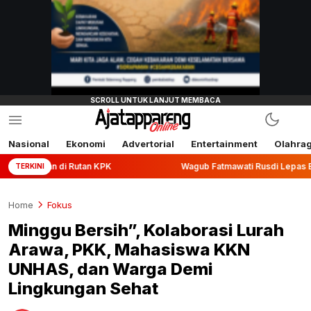
Nasional
Ekonomi
Advertorial
Entertainment
Olahra
i Rutan KPK
Wagub Fatmawati Rusdi Lepas Ekspor 10,2 Ton
TERKINI
Home
Fokus
Minggu Bersih”, Kolaborasi Lurah
Arawa, PKK, Mahasiswa KKN
UNHAS, dan Warga Demi
Lingkungan Sehat