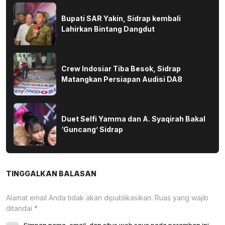
Bupati SAR Yakin, Sidrap kembali
Lahirkan Bintang Dangdut
Crew Indosiar Tiba Besok, Sidrap
Matangkan Persiapan Audisi DA8
Duet Selfi Yamma dan A. Syaqirah Bakal
‘Guncang’ Sidrap
TINGGALKAN BALASAN
Alamat email Anda tidak akan dipublikasikan.
Ruas yang wajib
ditandai
*
Simpan nama, email, dan situs web saya pada peramban ini