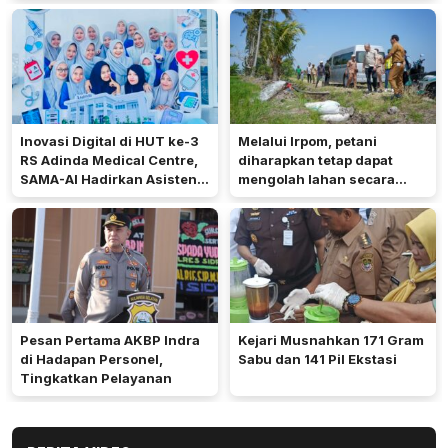
Inovasi Digital di HUT ke-3
Melalui Irpom, petani
RS Adinda Medical Centre,
diharapkan tetap dapat
SAMA-AI Hadirkan Asisten
mengolah lahan secara
Gizi Berbasis AI
optimal meski di tengah
keterbatasan air.
Pesan Pertama AKBP Indra
Kejari Musnahkan 171 Gram
di Hadapan Personel,
Sabu dan 141 Pil Ekstasi
Tingkatkan Pelayanan