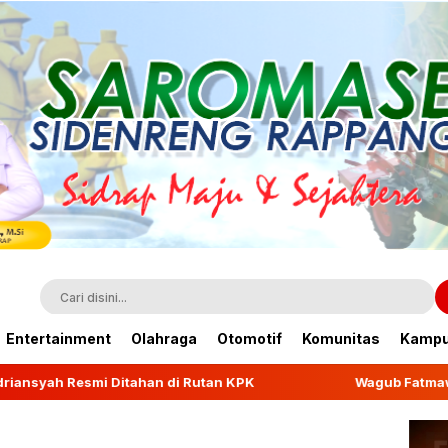
Entertainment
Olahraga
Otomotif
Komunitas
Kamp
ahan di Rutan KPK
Wagub Fatmawati Rusdi Lepas Eks