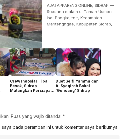
AJATAPPARENG.ONLINE, SIDRAP —
Suasana malam di Taman Usman
Isa, Pangkajene, Kecamatan
Maritengngae, Kabupaten Sidrap,
Crew Indosiar Tiba
Duet Selfi Yamma dan
Besok, Sidrap
A. Syaqirah Bakal
Matangkan Persiapan
‘Guncang’ Sidrap
Audisi DA8
ikan.
Ruas yang wajib ditandai
*
b saya pada peramban ini untuk komentar saya berikutnya.