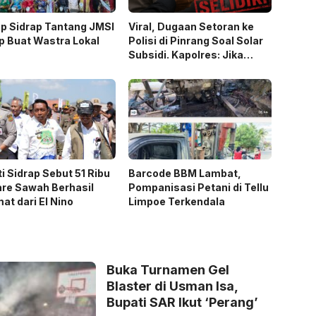
p Sidrap Tantang JMSI
Viral, Dugaan Setoran ke
p Buat Wastra Lokal
Polisi di Pinrang Soal Solar
Subsidi. Kapolres: Jika
Terbukti Akan Diproses
i Sidrap Sebut 51 Ribu
Barcode BBM Lambat,
re Sawah Berhasil
Pompanisasi Petani di Tellu
at dari El Nino
Limpoe Terkendala
Buka Turnamen Gel
Blaster di Usman Isa,
Bupati SAR Ikut ‘Perang’