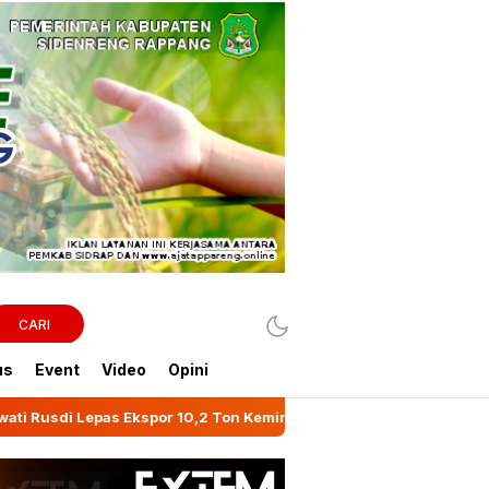
CARI
us
Event
Video
Opini
por 10,2 Ton Kemiri Luwu ke Jeddah
Mitigasi Kekeri