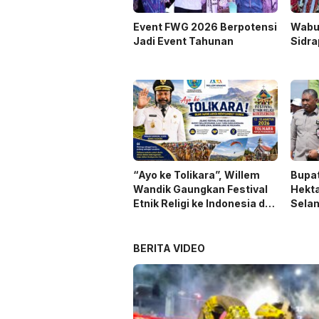
Event FWG 2026 Berpotensi
Wabu
Jadi Event Tahunan
Sidra
“Ayo ke Tolikara”, Willem
Bupat
Wandik Gaungkan Festival
Hekta
Etnik Religi ke Indonesia dan
Selam
Dunia
BERITA VIDEO