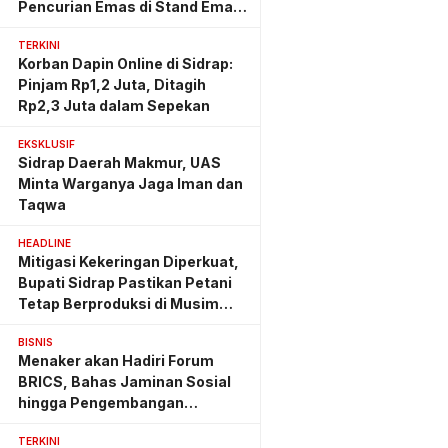
Pencurian Emas di Stand Emas
Pasar Rappang
TERKINI
Korban Dapin Online di Sidrap:
Pinjam Rp1,2 Juta, Ditagih
Rp2,3 Juta dalam Sepekan
EKSKLUSIF
Sidrap Daerah Makmur, UAS
Minta Warganya Jaga Iman dan
Taqwa
HEADLINE
Mitigasi Kekeringan Diperkuat,
Bupati Sidrap Pastikan Petani
Tetap Berproduksi di Musim
Kemarau
BISNIS
Menaker akan Hadiri Forum
BRICS, Bahas Jaminan Sosial
hingga Pengembangan
Keterampilan
TERKINI