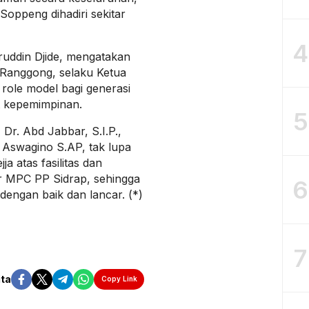
Soppeng dihadiri sekitar
4
ruddin Djide, mengatakan
Ranggong, selaku Ketua
role model bagi generasi
 kepemimpinan.
5
Dr. Abd Jabbar, S.I.P.,
, Aswagino S.AP, tak lupa
a atas fasilitas dan
r MPC PP Sidrap, sehingga
6
dengan baik dan lancar. (*)
7
ita
Copy Link