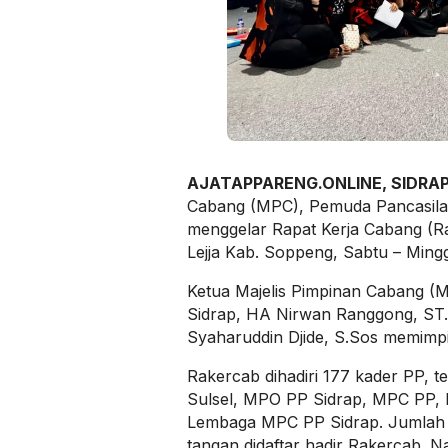
AJATAPPARENG.ONLINE, SIDRA
Cabang (MPC), Pemuda Pancasila
menggelar Rapat Kerja Cabang (R
Lejja Kab. Soppeng, Sabtu – Mingg
Ketua Majelis Pimpinan Cabang (
Sidrap, HA Nirwan Ranggong, ST.
Syaharuddin Djide, S.Sos memimpi
Rakercab dihadiri 177 kader PP, t
Sulsel, MPO PP Sidrap, MPC PP,
Lembaga MPC PP Sidrap. Jumlah i
tangan didaftar hadir Rakercab. 