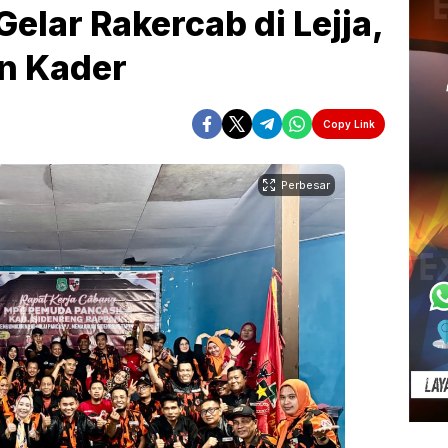
elar Rakercab di Lejja,
an Kader
Copy Link
Perbesar