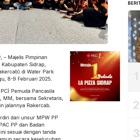
BERI
P
, – Majelis Pimpinan
 Kabupaten Sidrap,
akercab) di Water Park
1
u, 8-9 Februari 2025.
MPC) Pemuda Pancasila
, MM, bersama Sekretaris,
2
n jalannya Rakercab.
erdiri dari unsur MPW PP
 PAC PP dan Badan
3
ni sesuai dengan tanda
Namun secara keseluruhan,