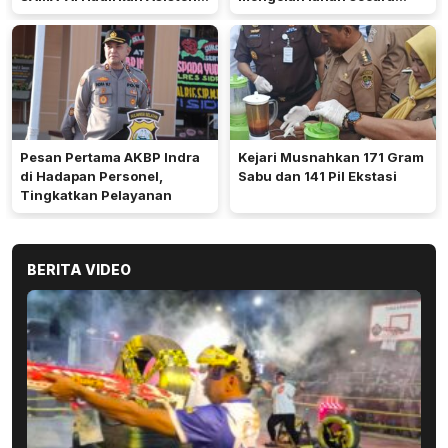
Gizi Berbasis AI
optimal meski di tengah
keterbatasan air.
Pesan Pertama AKBP Indra
Kejari Musnahkan 171 Gram
di Hadapan Personel,
Sabu dan 141 Pil Ekstasi
Tingkatkan Pelayanan
BERITA VIDEO