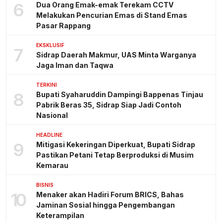
6
Dua Orang Emak-emak Terekam CCTV
Melakukan Pencurian Emas di Stand Emas
Pasar Rappang
EKSKLUSIF
7
Sidrap Daerah Makmur, UAS Minta Warganya
Jaga Iman dan Taqwa
TERKINI
8
Bupati Syaharuddin Dampingi Bappenas Tinjau
Pabrik Beras 35, Sidrap Siap Jadi Contoh
Nasional
HEADLINE
9
Mitigasi Kekeringan Diperkuat, Bupati Sidrap
Pastikan Petani Tetap Berproduksi di Musim
Kemarau
BISNIS
10
Menaker akan Hadiri Forum BRICS, Bahas
Jaminan Sosial hingga Pengembangan
Keterampilan