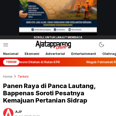
Nasional
Ekonomi
Advertorial
Entertainment
Olahra
Ditahan di Rutan KPK
Wagub Fatmawati Rusdi Lepas Ekspor
TERKINI
Home
Terkini
Panen Raya di Panca Lautang,
Bappenas Soroti Pesatnya
Kemajuan Pertanian Sidrap
AJP