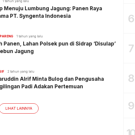
1 tahun yang lalu
ap Menuju Lumbung Jagung: Panen Raya
6
ama PT. Syngenta Indonesia
PARENG
1 tahun yang lalu
 Panen, Lahan Polsek pun di Sidrap ‘Disulap’
7
 Kebun Jagung
SIF
2 tahun yang lalu
8
ruddin Alrif Minta Bulog dan Pengusaha
gilingan Padi Adakan Pertemuan
9
LIHAT LAINNYA
1