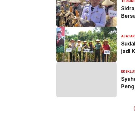
TERKINI
Sidr
Bers
AJATAP
Sudah
jadi
EKSKLU
Syaha
Peng