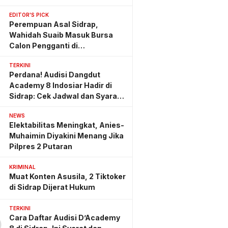
EDITOR'S PICK
Perempuan Asal Sidrap,
Wahidah Suaib Masuk Bursa
Calon Pengganti di
Ombudsman RI
TERKINI
Perdana! Audisi Dangdut
Academy 8 Indosiar Hadir di
Sidrap: Cek Jadwal dan Syarat
Lengkapnya
NEWS
Elektabilitas Meningkat, Anies-
Muhaimin Diyakini Menang Jika
Pilpres 2 Putaran
KRIMINAL
Muat Konten Asusila, 2 Tiktoker
di Sidrap Dijerat Hukum
TERKINI
Cara Daftar Audisi D’Academy
0