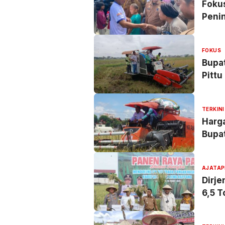
Fokus
Peni
FOKUS
Bupat
Pittu
TERKINI
Harga
Bupa
AJATAP
Dirje
6,5 T