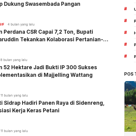
ap Dukung Swasembada Pangan
#
#
SIF
4 bulan yang lalu
 Perdana CSR Capai 7,2 Ton, Bupati
#
ruddin Tekankan Kolaborasi Pertanian-
#
P
rnakan
#
8 bulan yang lalu
 52 Hektare Jadi Bukti IP 300 Sukses
POS 
lementasikan di Majjelling Wattang
11 bulan yang lalu
i Sidrap Hadiri Panen Raya di Sidenreng,
iasi Kerja Keras Petani
11 bulan yang lalu