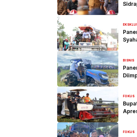
Sidr
EKSKLU
Panen
Syaha
Pete
BISNIS
Panen
Diimp
FOKUS
Bupat
Apres
FOKUS