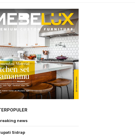
TERPOPULER
breaking news
upati Sidrap