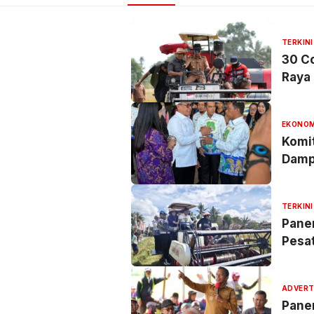
TERKINI
30 C
Raya 
EKONOM
Komit
Damp
TERKINI
Panen
Pesa
ADVERT
Panen