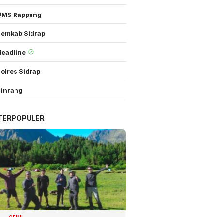
UMS Rappang
Pemkab Sidrap
Headline
olres Sidrap
Pinrang
TERPOPULER