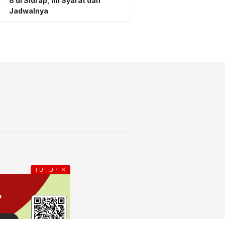
8 di Sidrap, Ini Syarat dan
Jadwalnya
TUTUP