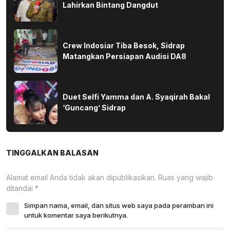
Lahirkan Bintang Dangdut
Crew Indosiar Tiba Besok, Sidrap
Matangkan Persiapan Audisi DA8
Duet Selfi Yamma dan A. Syaqirah Bakal
‘Guncang’ Sidrap
TINGGALKAN BALASAN
Alamat email Anda tidak akan dipublikasikan.
Ruas yang wajib
ditandai
*
Simpan nama, email, dan situs web saya pada peramban ini
untuk komentar saya berikutnya.