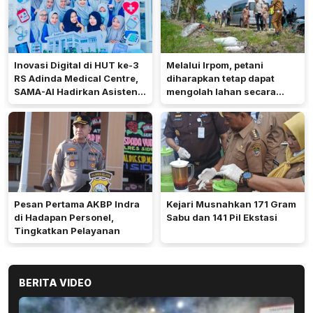
Inovasi Digital di HUT ke-3
Melalui Irpom, petani
RS Adinda Medical Centre,
diharapkan tetap dapat
SAMA-AI Hadirkan Asisten
mengolah lahan secara
Gizi Berbasis AI
optimal meski di tengah
keterbatasan air.
Pesan Pertama AKBP Indra
Kejari Musnahkan 171 Gram
di Hadapan Personel,
Sabu dan 141 Pil Ekstasi
Tingkatkan Pelayanan
BERITA VIDEO