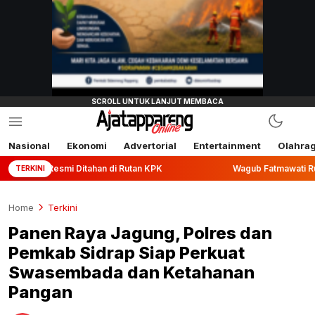
Nasional
Ekonomi
Advertorial
Entertainment
Olahra
itahan di Rutan KPK
Wagub Fatmawati Rusdi Lepas Ekspor 
TERKINI
Home
Terkini
Panen Raya Jagung, Polres dan
Pemkab Sidrap Siap Perkuat
Swasembada dan Ketahanan
Pangan