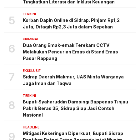
Tingkatkan Literasi dan Inklusi Keuangan
TERKINI
5
Korban Dapin Online di Sidrap: Pinjam Rp1,2
Juta, Ditagih Rp2,3 Juta dalam Sepekan
KRIMINAL
6
Dua Orang Emak-emak Terekam CCTV
Melakukan Pencurian Emas di Stand Emas
Pasar Rappang
EKSKLUSIF
7
Sidrap Daerah Makmur, UAS Minta Warganya
Jaga Iman dan Taqwa
TERKINI
8
Bupati Syaharuddin Dampingi Bappenas Tinjau
Pabrik Beras 35, Sidrap Siap Jadi Contoh
Nasional
HEADLINE
9
Mitigasi Kekeringan Diperkuat, Bupati Sidrap
Pastikan Petani Tetap Berproduksi di Musim