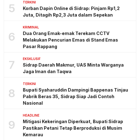
TERKINI
5
Korban Dapin Online di Sidrap: Pinjam Rp1,2
Juta, Ditagih Rp2,3 Juta dalam Sepekan
KRIMINAL
6
Dua Orang Emak-emak Terekam CCTV
Melakukan Pencurian Emas di Stand Emas
Pasar Rappang
EKSKLUSIF
7
Sidrap Daerah Makmur, UAS Minta Warganya
Jaga Iman dan Taqwa
TERKINI
8
Bupati Syaharuddin Dampingi Bappenas Tinjau
Pabrik Beras 35, Sidrap Siap Jadi Contoh
Nasional
HEADLINE
9
Mitigasi Kekeringan Diperkuat, Bupati Sidrap
Pastikan Petani Tetap Berproduksi di Musim
Kemarau