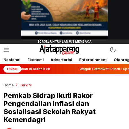
Nasional
Ekonomi
Advertorial
Entertainment
Olahra
 di Rutan KPK
Wagub Fatmawati Rusdi Lepas Ekspor 10,2 
TERKINI
Home
Terkini
Pemkab Sidrap Ikuti Rakor
Pengendalian Inflasi dan
Sosialisasi Sekolah Rakyat
Kemendagri