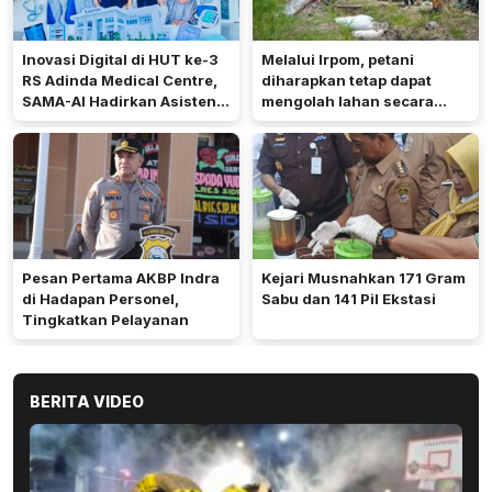
Inovasi Digital di HUT ke-3
Melalui Irpom, petani
RS Adinda Medical Centre,
diharapkan tetap dapat
SAMA-AI Hadirkan Asisten
mengolah lahan secara
Gizi Berbasis AI
optimal meski di tengah
keterbatasan air.
Pesan Pertama AKBP Indra
Kejari Musnahkan 171 Gram
di Hadapan Personel,
Sabu dan 141 Pil Ekstasi
Tingkatkan Pelayanan
BERITA VIDEO