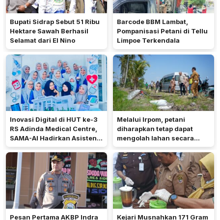
Bupati Sidrap Sebut 51 Ribu
Barcode BBM Lambat,
Hektare Sawah Berhasil
Pompanisasi Petani di Tellu
Selamat dari El Nino
Limpoe Terkendala
Inovasi Digital di HUT ke-3
Melalui Irpom, petani
RS Adinda Medical Centre,
diharapkan tetap dapat
SAMA-AI Hadirkan Asisten
mengolah lahan secara
Gizi Berbasis AI
optimal meski di tengah
keterbatasan air.
Pesan Pertama AKBP Indra
Kejari Musnahkan 171 Gram