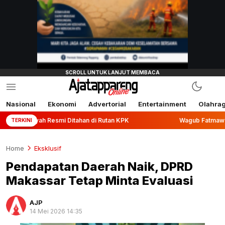
Nasional
Ekonomi
Advertorial
Entertainment
Olahra
esmi Ditahan di Rutan KPK
Wagub Fatmawati Rusdi Lepas E
TERKINI
Home
Eksklusif
Pendapatan Daerah Naik, DPRD
Makassar Tetap Minta Evaluasi
AJP
14 Mei 2026 14:35