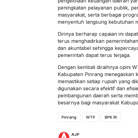
pengelolaan keuangan daerah yan
peningkatan pelayanan publik, pe
masyarakat, serta berbagai pro
menyentuh langsung kebutuhan m
Dirinya berharap capaian ini dap
terus menghadirkan pemerintahan 
dan akuntabel sehingga kepercay
pemerintah dapat terus terjaga.
Dengan kembali diraihnya opini W
Kabupaten Pinrang menegaskan 
memastikan setiap rupiah yang di
digunakan secara efektif dan efi
pembangunan daerah serta membe
besarnya bagi masyarakat Kabupa
Pinrang
WTP
BPK RI
AJP