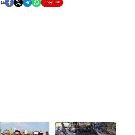
ita
Copy Link