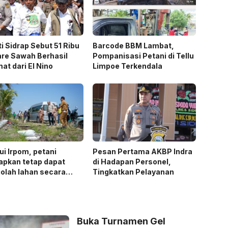
i Sidrap Sebut 51 Ribu
Barcode BBM Lambat,
re Sawah Berhasil
Pompanisasi Petani di Tellu
at dari El Nino
Limpoe Terkendala
ui Irpom, petani
Pesan Pertama AKBP Indra
apkan tetap dapat
di Hadapan Personel,
olah lahan secara
Tingkatkan Pelayanan
al meski di tengah
batasan air.
Buka Turnamen Gel