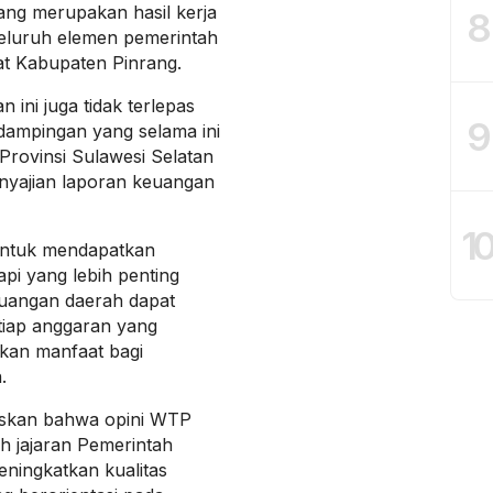
ang merupakan hasil kerja
8
 seluruh elemen pemerintah
t Kabupaten Pinrang.
 ini juga tidak terlepas
9
ndampingan yang selama ini
Provinsi Sulawesi Selatan
nyajian laporan keuangan
1
untuk mendapatkan
pi yang lebih penting
uangan daerah dapat
etiap anggaran yang
kan manfaat bagi
.
gaskan bahwa opini WTP
uh jajaran Pemerintah
ningkatkan kualitas