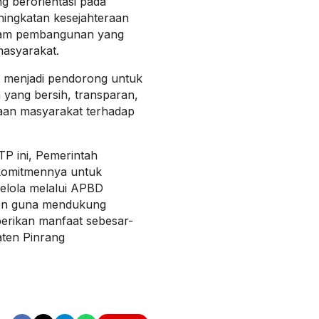
g berorientasi pada
ningkatan kesejahteraan
gram pembangunan yang
asyarakat.
at menjadi pendorong untuk
yang bersih, transparan,
aan masyarakat terhadap
TP ini, Pemerintah
komitmennya untuk
kelola melalui APBD
sien guna mendukung
rikan manfaat sebesar-
ten Pinrang