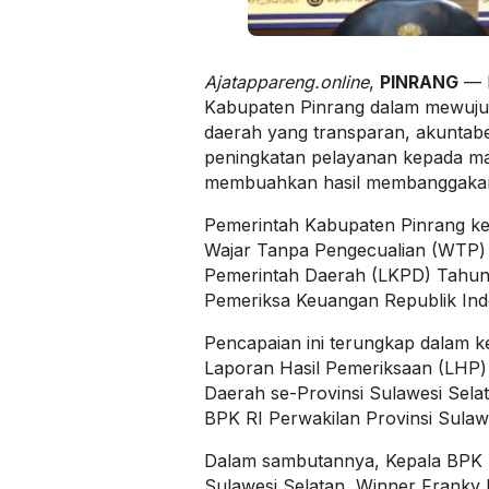
Ajatappareng.online
,
PINRANG
— K
Kabupaten Pinrang dalam mewujud
daerah yang transparan, akuntabe
peningkatan pelayanan kepada ma
membuahkan hasil membanggaka
Pemerintah Kabupaten Pinrang kem
Wajar Tanpa Pengecualian (WTP)
Pemerintah Daerah (LKPD) Tahun
Pemeriksa Keuangan Republik Ind
Pencapaian ini terungkap dalam 
Laporan Hasil Pemeriksaan (LHP)
Daerah se-Provinsi Sulawesi Selat
BPK RI Perwakilan Provinsi Sulawe
Dalam sambutannya, Kepala BPK R
Sulawesi Selatan, Winner Franky