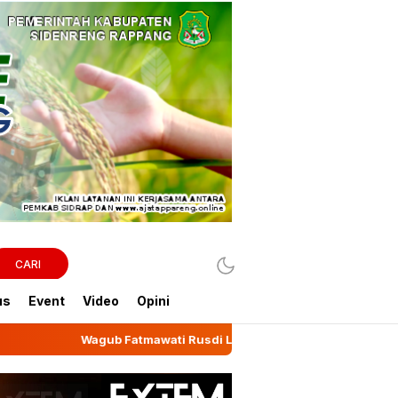
CARI
us
Event
Video
Opini
wati Rusdi Lepas Ekspor 10,2 Ton Kemiri Luwu ke Jeddah