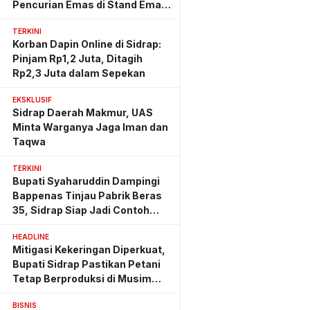
Pencurian Emas di Stand Emas
Pasar Rappang
TERKINI
Korban Dapin Online di Sidrap:
Pinjam Rp1,2 Juta, Ditagih
Rp2,3 Juta dalam Sepekan
EKSKLUSIF
Sidrap Daerah Makmur, UAS
Minta Warganya Jaga Iman dan
Taqwa
TERKINI
Bupati Syaharuddin Dampingi
Bappenas Tinjau Pabrik Beras
35, Sidrap Siap Jadi Contoh
Nasional
HEADLINE
Mitigasi Kekeringan Diperkuat,
Bupati Sidrap Pastikan Petani
Tetap Berproduksi di Musim
Kemarau
BISNIS