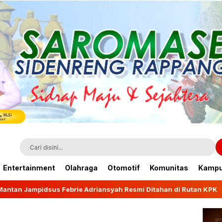
Entertainment
Olahraga
Otomotif
Komunitas
Kamp
Adriansyah Resmi Ditahan di Rutan KPK
Wagub Fatma