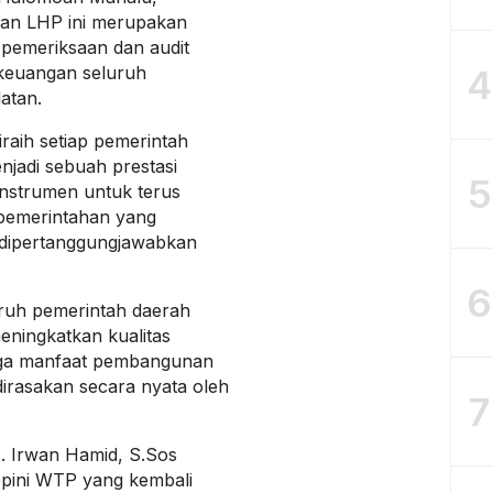
n LHP ini merupakan
 pemeriksaan dan audit
4
 keuangan seluruh
atan.
raih setiap pemerintah
njadi sebuah prestasi
5
 instrumen untuk terus
 pemerintahan yang
 dipertanggungjawabkan
6
uruh pemerintah daerah
ningkatkan kualitas
gga manfaat pembangunan
dirasakan secara nyata oleh
7
A. Irwan Hamid, S.Sos
pini WTP yang kembali