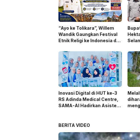
“Ayo ke Tolikara”, Willem
Bupat
Wandik Gaungkan Festival
Hekta
Etnik Religi ke Indonesia dan
Selam
Dunia
Inovasi Digital di HUT ke-3
Melal
RS Adinda Medical Centre,
dihar
SAMA-AI Hadirkan Asisten
meng
Gizi Berbasis AI
optim
keter
BERITA VIDEO