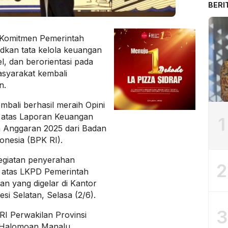
BERI
omitmen Pemerintah
kan tata kelola keuangan
l, dan berorientasi pada
syarakat kembali
n.
bali berhasil meraih Opini
 atas Laporan Keuangan
1
 Anggaran 2025 dari Badan
onesia (BPK RI).
kegiatan penyerahan
2
 atas LKPD Pemerintah
an yang digelar di Kantor
si Selatan, Selasa (2/6).
3
I Perwakilan Provinsi
 Halomoan Manalu,