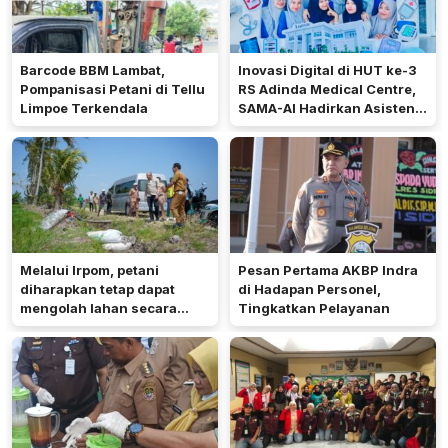
Barcode BBM Lambat,
Inovasi Digital di HUT ke-3
Pompanisasi Petani di Tellu
RS Adinda Medical Centre,
Limpoe Terkendala
SAMA-AI Hadirkan Asisten
Gizi Berbasis AI
Melalui Irpom, petani
Pesan Pertama AKBP Indra
diharapkan tetap dapat
di Hadapan Personel,
mengolah lahan secara
Tingkatkan Pelayanan
optimal meski di tengah
keterbatasan air.