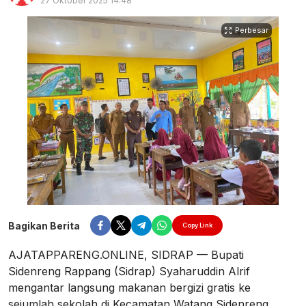
27 Oktober 2025 14:48
Perbesar
Bagikan Berita
Copy Link
AJATAPPARENG.ONLINE, SIDRAP — Bupati
Sidenreng Rappang (Sidrap) Syaharuddin Alrif
mengantar langsung makanan bergizi gratis ke
sejumlah sekolah di Kecamatan Watang Sidenreng,