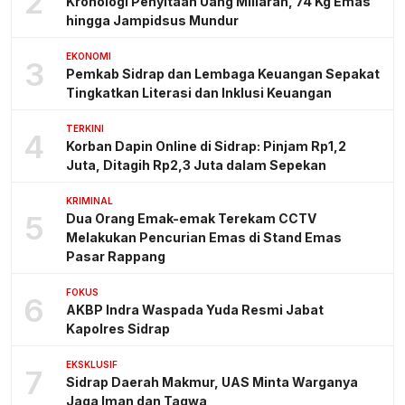
2
Kronologi Penyitaan Uang Miliaran, 74 Kg Emas
hingga Jampidsus Mundur
EKONOMI
3
Pemkab Sidrap dan Lembaga Keuangan Sepakat
Tingkatkan Literasi dan Inklusi Keuangan
TERKINI
4
Korban Dapin Online di Sidrap: Pinjam Rp1,2
Juta, Ditagih Rp2,3 Juta dalam Sepekan
KRIMINAL
5
Dua Orang Emak-emak Terekam CCTV
Melakukan Pencurian Emas di Stand Emas
Pasar Rappang
FOKUS
6
AKBP Indra Waspada Yuda Resmi Jabat
Kapolres Sidrap
EKSKLUSIF
7
Sidrap Daerah Makmur, UAS Minta Warganya
Jaga Iman dan Taqwa