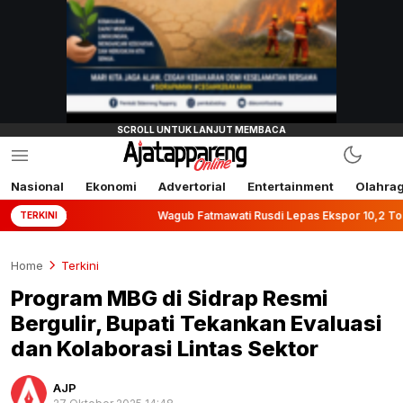
Nasional
Ekonomi
Advertorial
Entertainment
Olahra
Wagub Fatmawati Rusdi Lepas Ekspor 10,2 Ton Kemiri Luwu k
TERKINI
Home
Terkini
Program MBG di Sidrap Resmi
Bergulir, Bupati Tekankan Evaluasi
dan Kolaborasi Lintas Sektor
AJP