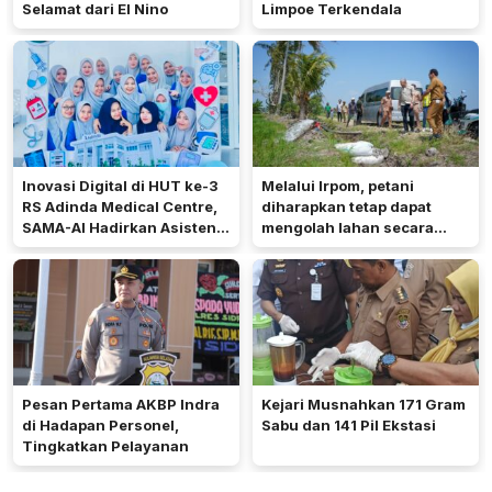
Selamat dari El Nino
Limpoe Terkendala
Inovasi Digital di HUT ke-3
Melalui Irpom, petani
RS Adinda Medical Centre,
diharapkan tetap dapat
SAMA-AI Hadirkan Asisten
mengolah lahan secara
Gizi Berbasis AI
optimal meski di tengah
keterbatasan air.
Pesan Pertama AKBP Indra
Kejari Musnahkan 171 Gram
di Hadapan Personel,
Sabu dan 141 Pil Ekstasi
Tingkatkan Pelayanan