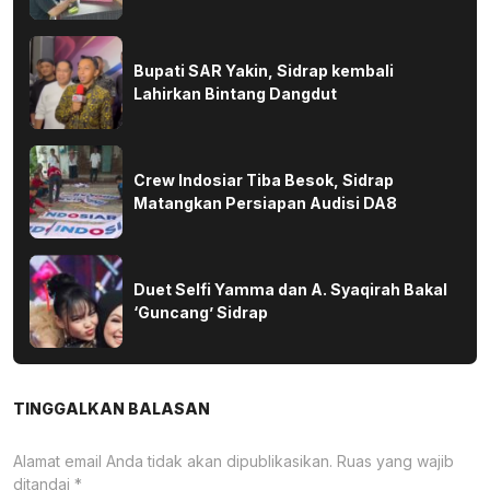
Bupati SAR Yakin, Sidrap kembali
Lahirkan Bintang Dangdut
Crew Indosiar Tiba Besok, Sidrap
Matangkan Persiapan Audisi DA8
Duet Selfi Yamma dan A. Syaqirah Bakal
‘Guncang’ Sidrap
TINGGALKAN BALASAN
Alamat email Anda tidak akan dipublikasikan.
Ruas yang wajib
ditandai
*