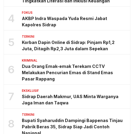
Tingkatkan Literasi dan Inklusi Keuangan
FOKUS
4
AKBP Indra Waspada Yuda Resmi Jabat
Kapolres Sidrap
TERKINI
5
Korban Dapin Online di Sidrap: Pinjam Rp1,2
Juta, Ditagih Rp2,3 Juta dalam Sepekan
KRIMINAL
6
Dua Orang Emak-emak Terekam CCTV
Melakukan Pencurian Emas di Stand Emas
Pasar Rappang
EKSKLUSIF
7
Sidrap Daerah Makmur, UAS Minta Warganya
Jaga Iman dan Taqwa
TERKINI
8
Bupati Syaharuddin Dampingi Bappenas Tinjau
Pabrik Beras 35, Sidrap Siap Jadi Contoh
Nasional