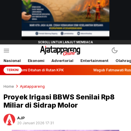
Nasional
Ekonomi
Advertorial
Entertainment
Olahra
Ditahan di Rutan KPK
Wagub Fatmawati Rusdi Lepas Ekspor
TERKINI
Home
Ajatappareng
Proyek Irigasi BBWS Senilai Rp8
Miliar di Sidrap Molor
AJP
20 Januari 2026 17:31