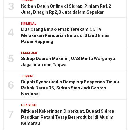
TERKINI
3
Korban Dapin Online di Sidrap: Pinjam Rp1,2
Juta, Ditagih Rp2,3 Juta dalam Sepekan
KRIMINAL
4
Dua Orang Emak-emak Terekam CCTV
Melakukan Pencurian Emas di Stand Emas
Pasar Rappang
EKSKLUSIF
5
Sidrap Daerah Makmur, UAS Minta Warganya
Jaga Iman dan Taqwa
TERKINI
6
Bupati Syaharuddin Dampingi Bappenas Tinjau
Pabrik Beras 35, Sidrap Siap Jadi Contoh
Nasional
HEADLINE
7
Mitigasi Kekeringan Diperkuat, Bupati Sidrap
Pastikan Petani Tetap Berproduksi di Musim
Kemarau