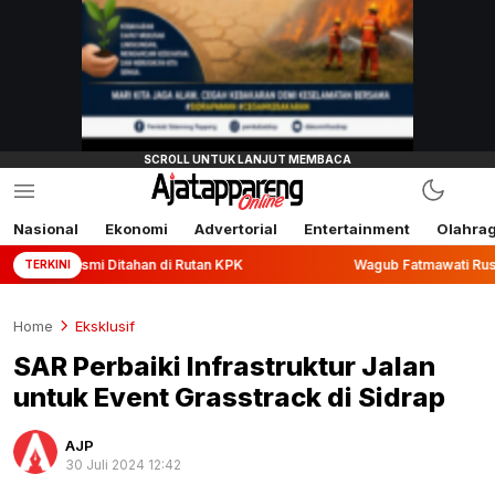
Nasional
Ekonomi
Advertorial
Entertainment
Olahra
itahan di Rutan KPK
Wagub Fatmawati Rusdi Lepas Ekspor 
TERKINI
Home
Eksklusif
SAR Perbaiki Infrastruktur Jalan
untuk Event Grasstrack di Sidrap
AJP
30 Juli 2024 12:42