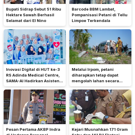
Bupati Sidrap Sebut 51 Ribu
Barcode BBM Lambat,
Hektare Sawah Berhasil
Pompanisasi Petani di Tellu
Selamat dari El Nino
Limpoe Terkendala
Inovasi Digital di HUT ke-3
Melalui Irpom, petani
RS Adinda Medical Centre,
diharapkan tetap dapat
SAMA-AI Hadirkan Asisten
mengolah lahan secara
Gizi Berbasis AI
optimal meski di tengah
keterbatasan air.
Pesan Pertama AKBP Indra
Kejari Musnahkan 171 Gram