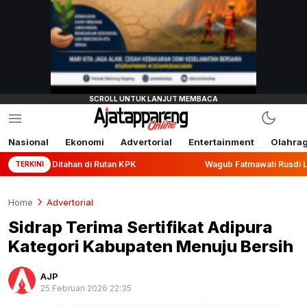
Nasional
Ekonomi
Advertorial
Entertainment
Olahra
ahan di Rutan KPK
Wagub Fatmawati Rusdi Lepas Ekspor 10
TERKINI
Home
Advertorial
Sidrap Terima Sertifikat Adipura
Kategori Kabupaten Menuju Bersih
AJP
25 Februari 2026 22:35