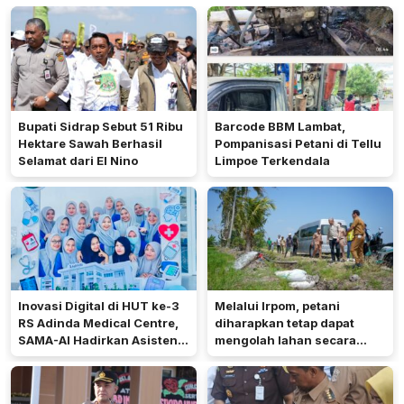
Bupati Sidrap Sebut 51 Ribu
Barcode BBM Lambat,
Hektare Sawah Berhasil
Pompanisasi Petani di Tellu
Selamat dari El Nino
Limpoe Terkendala
Inovasi Digital di HUT ke-3
Melalui Irpom, petani
RS Adinda Medical Centre,
diharapkan tetap dapat
SAMA-AI Hadirkan Asisten
mengolah lahan secara
Gizi Berbasis AI
optimal meski di tengah
keterbatasan air.