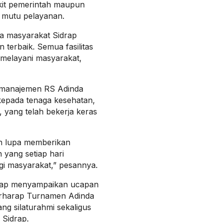
akit pemerintah maupun
 mutu pelayanan.
na masyarakat Sidrap
terbaik. Semua fasilitas
 melayani masyarakat,
g manajemen RS Adinda
epada tenaga kesehatan,
, yang telah bekerja keras
gan lupa memberikan
 yang setiap hari
gi masyarakat,” pesannya.
drap menyampaikan ucapan
erharap Turnamen Adinda
ang silaturahmi sekaligus
 Sidrap.