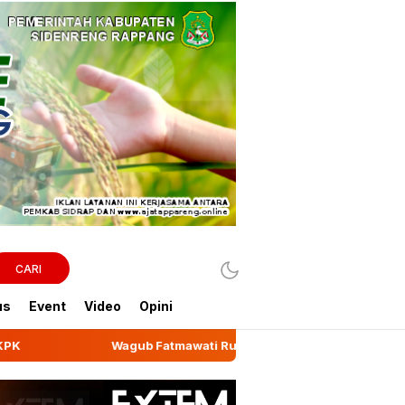
CARI
us
Event
Video
Opini
atmawati Rusdi Lepas Ekspor 10,2 Ton Kemiri Luwu ke Jeddah