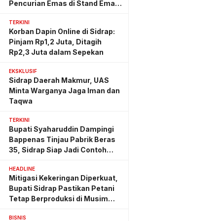
Pencurian Emas di Stand Emas
Pasar Rappang
TERKINI
Korban Dapin Online di Sidrap:
Pinjam Rp1,2 Juta, Ditagih
Rp2,3 Juta dalam Sepekan
EKSKLUSIF
Sidrap Daerah Makmur, UAS
Minta Warganya Jaga Iman dan
Taqwa
TERKINI
Bupati Syaharuddin Dampingi
Bappenas Tinjau Pabrik Beras
35, Sidrap Siap Jadi Contoh
Nasional
HEADLINE
Mitigasi Kekeringan Diperkuat,
Bupati Sidrap Pastikan Petani
Tetap Berproduksi di Musim
Kemarau
BISNIS