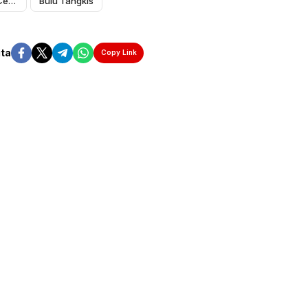
RS Adinda Medical Centre
Bulu Tangkis
ita
Copy Link