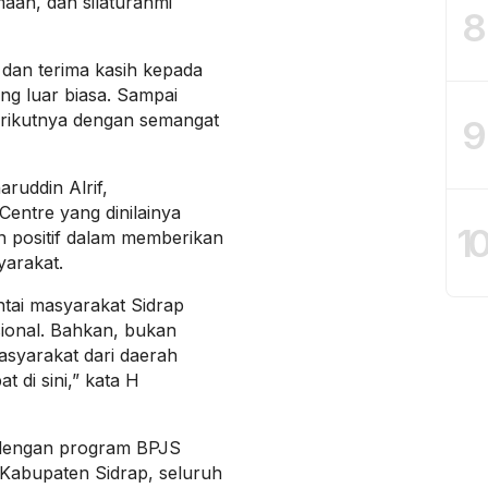
aan, dan silaturahmi
8
dan terima kasih kepada
ang luar biasa. Sampai
erikutnya dengan semangat
9
ruddin Alrif,
entre yang dinilainya
1
 positif dalam memberikan
arakat.
ntai masyarakat Sidrap
ional. Bahkan, bukan
asyarakat dari daerah
 di sini,” kata H
 dengan program BPJS
 Kabupaten Sidrap, seluruh