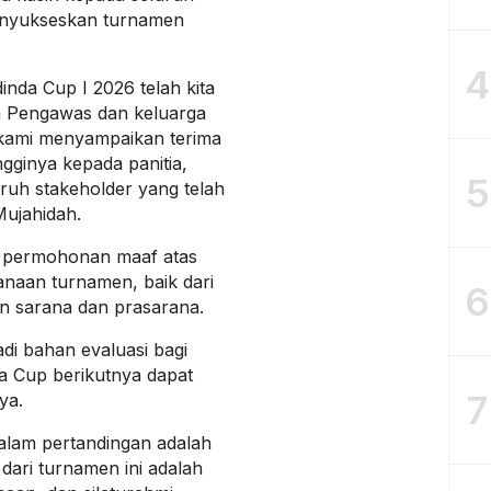
menyukseskan turnamen
4
nda Cup I 2026 telah kita
n Pengawas dan keluarga
 kami menyampaikan terima
ngginya kepada panitia,
5
uruh stakeholder yang telah
Mujahidah.
n permohonan maaf atas
naan turnamen, baik dari
6
un sarana dan prasarana.
i bahan evaluasi bagi
a Cup berikutnya dapat
7
ya.
lam pertandingan adalah
 dari turnamen ini adalah