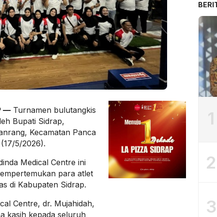
BERI
P —
Turnamen bulutangkis
1
leh Bupati Sidrap,
 Lanrang, Kecamatan Panca
(17/5/2026).
2
inda Medical Centre ini
empertemukan para atlet
tas di Kabupaten Sidrap.
3
l Centre, dr. Mujahidah,
a kasih kepada seluruh