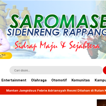
Entertainment
Olahraga
Otomotif
Komunitas
Kamp
rie Adriansyah Resmi Ditahan di Rutan KPK
Wagub F