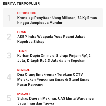
BERITA TERPOPULER
EDITOR'S PICK
1
Kronologi Penyitaan Uang Miliaran, 74 Kg Emas
hingga Jampidsus Mundur
FOKUS
2
AKBP Indra Waspada Yuda Resmi Jabat
Kapolres Sidrap
TERKINI
3
Korban Dapin Online di Sidrap: Pinjam Rp1,2
Juta, Ditagih Rp2,3 Juta dalam Sepekan
KRIMINAL
4
Dua Orang Emak-emak Terekam CCTV
Melakukan Pencurian Emas di Stand Emas
Pasar Rappang
EKSKLUSIF
5
Sidrap Daerah Makmur, UAS Minta Warganya
Jaga Iman dan Taqwa