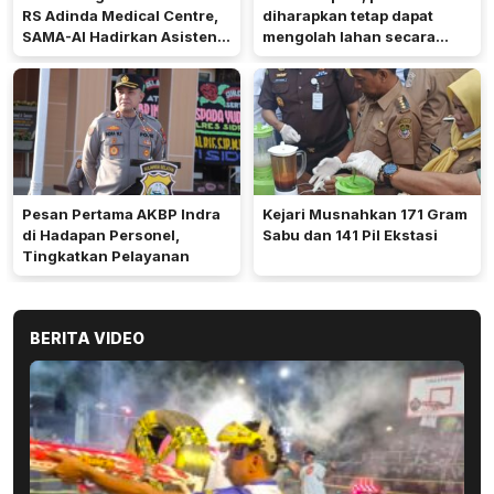
RS Adinda Medical Centre,
diharapkan tetap dapat
SAMA-AI Hadirkan Asisten
mengolah lahan secara
Gizi Berbasis AI
optimal meski di tengah
keterbatasan air.
Pesan Pertama AKBP Indra
Kejari Musnahkan 171 Gram
di Hadapan Personel,
Sabu dan 141 Pil Ekstasi
Tingkatkan Pelayanan
BERITA VIDEO