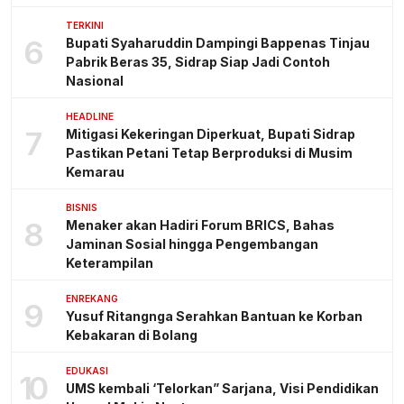
TERKINI
6
Bupati Syaharuddin Dampingi Bappenas Tinjau
Pabrik Beras 35, Sidrap Siap Jadi Contoh
Nasional
HEADLINE
7
Mitigasi Kekeringan Diperkuat, Bupati Sidrap
Pastikan Petani Tetap Berproduksi di Musim
Kemarau
BISNIS
8
Menaker akan Hadiri Forum BRICS, Bahas
Jaminan Sosial hingga Pengembangan
Keterampilan
ENREKANG
9
Yusuf Ritangnga Serahkan Bantuan ke Korban
Kebakaran di Bolang
EDUKASI
10
UMS kembali ‘Telorkan” Sarjana, Visi Pendidikan