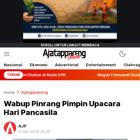
Nasional
Ekonomi
Advertorial
Entertainment
Olahra
tahan di Rutan KPK
Wagub Fatmawati Rusdi Lepas Ekspor 1
TERKINI
Home
Ajatappareng
Wabup Pinrang Pimpin Upacara
Hari Pancasila
AJP
2 Juni 2026 20:25