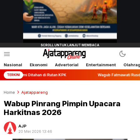
Nasional
Ekonomi
Advertorial
Entertainment
Olahra
itahan di Rutan KPK
Wagub Fatmawati Rusdi Lepas Ekspor 
TERKINI
Home
Ajatappareng
Wabup Pinrang Pimpin Upacara
Harkitnas 2026
AJP
20 Mei 2026 13:46