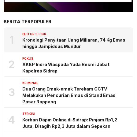
BERITA TERPOPULER
EDITOR'S PICK
1
Kronologi Penyitaan Uang Miliaran, 74 Kg Emas
hingga Jampidsus Mundur
FOKUS
2
AKBP Indra Waspada Yuda Resmi Jabat
Kapolres Sidrap
KRIMINAL
3
Dua Orang Emak-emak Terekam CCTV
Melakukan Pencurian Emas di Stand Emas
Pasar Rappang
TERKINI
4
Korban Dapin Online di Sidrap: Pinjam Rp1,2
Juta, Ditagih Rp2,3 Juta dalam Sepekan