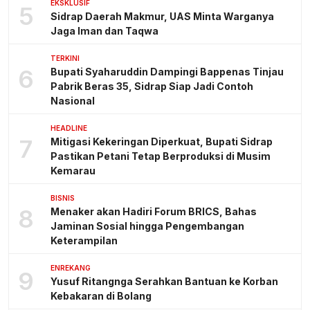
EKSKLUSIF
5
Sidrap Daerah Makmur, UAS Minta Warganya
Jaga Iman dan Taqwa
TERKINI
6
Bupati Syaharuddin Dampingi Bappenas Tinjau
Pabrik Beras 35, Sidrap Siap Jadi Contoh
Nasional
HEADLINE
7
Mitigasi Kekeringan Diperkuat, Bupati Sidrap
Pastikan Petani Tetap Berproduksi di Musim
Kemarau
BISNIS
8
Menaker akan Hadiri Forum BRICS, Bahas
Jaminan Sosial hingga Pengembangan
Keterampilan
ENREKANG
9
Yusuf Ritangnga Serahkan Bantuan ke Korban
Kebakaran di Bolang