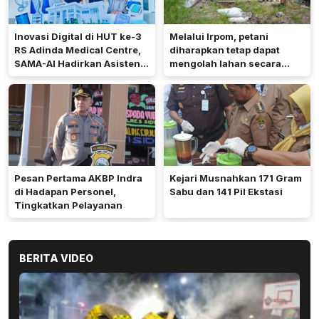
Inovasi Digital di HUT ke-3
Melalui Irpom, petani
RS Adinda Medical Centre,
diharapkan tetap dapat
SAMA-AI Hadirkan Asisten
mengolah lahan secara
Gizi Berbasis AI
optimal meski di tengah
keterbatasan air.
Pesan Pertama AKBP Indra
Kejari Musnahkan 171 Gram
di Hadapan Personel,
Sabu dan 141 Pil Ekstasi
Tingkatkan Pelayanan
BERITA VIDEO