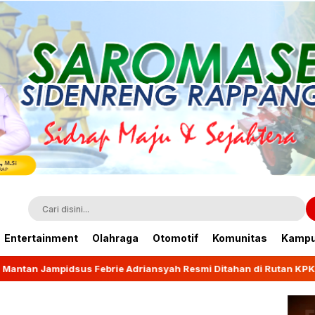
Entertainment
Olahraga
Otomotif
Komunitas
Kamp
brie Adriansyah Resmi Ditahan di Rutan KPK
Wagub 