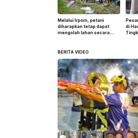
Melalui Irpom, petani
Pesa
diharapkan tetap dapat
di Ha
mengolah lahan secara
Ting
optimal meski di tengah
keterbatasan air.
BERITA VIDEO