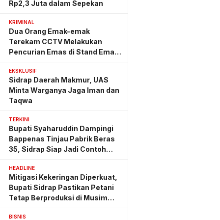
Rp2,3 Juta dalam Sepekan
KRIMINAL
Dua Orang Emak-emak
Terekam CCTV Melakukan
Pencurian Emas di Stand Emas
Pasar Rappang
EKSKLUSIF
Sidrap Daerah Makmur, UAS
Minta Warganya Jaga Iman dan
Taqwa
TERKINI
Bupati Syaharuddin Dampingi
Bappenas Tinjau Pabrik Beras
35, Sidrap Siap Jadi Contoh
Nasional
HEADLINE
Mitigasi Kekeringan Diperkuat,
Bupati Sidrap Pastikan Petani
Tetap Berproduksi di Musim
Kemarau
BISNIS