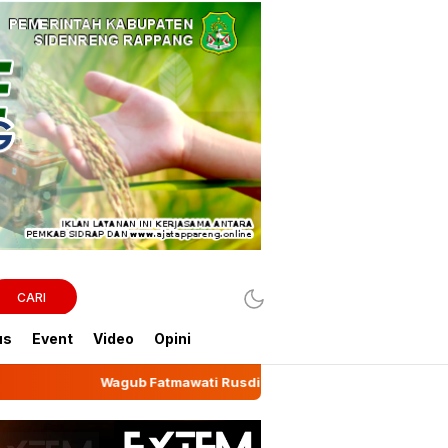
CARI
us
Event
Video
Opini
Fatmawati Rusdi Lepas Ekspor 10,2 Ton Kemiri Luwu ke Jeddah