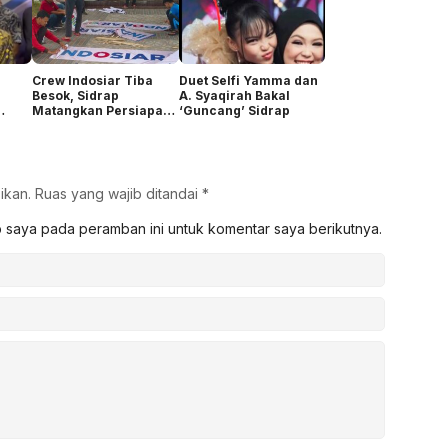
Crew Indosiar Tiba
Duet Selfi Yamma dan
Besok, Sidrap
A. Syaqirah Bakal
Matangkan Persiapan
‘Guncang’ Sidrap
Audisi DA8
ikan.
Ruas yang wajib ditandai
*
b saya pada peramban ini untuk komentar saya berikutnya.