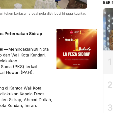
BERI
i teken kerjasama soal pola distribusi hingga kualitas
as Peternakan Sidrap
RI —
Menindaklanjuti Nota
 dan Wali Kota Kendari,
1
melakukan
 Sama (PKS) terkait
al Hewan (PAH),
2
 di Kantor Wali Kota
 dilakukan Kepala Dinas
ten Sidrap, Ahmad Dollah,
3
ota Kendari, Imran.