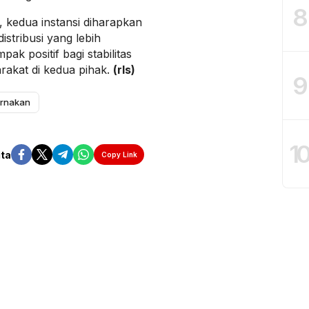
8
, kedua instansi diharapkan
stribusi yang lebih
k positif bagi stabilitas
rakat di kedua pihak.
(rls)
9
ernakan
1
ita
Copy Link