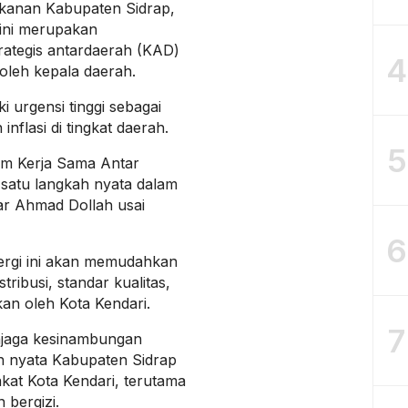
ikanan Kabupaten Sidrap,
ini merupakan
trategis antardaerah (KAD)
4
oleh kepala daerah.
i urgensi tinggi sebagai
nflasi di tingkat daerah.
5
ram Kerja Sama Antar
satu langkah nyata dalam
jar Ahmad Dollah usai
6
rgi ini akan memudahkan
tribusi, standar kualitas,
kan oleh Kota Kendari.
7
jaga kesinambungan
n nyata Kabupaten Sidrap
kat Kota Kendari, terutama
bergizi.