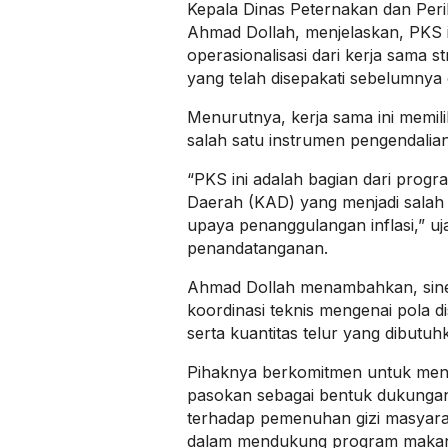
Kepala Dinas Peternakan dan Per
Ahmad Dollah, menjelaskan, PKS 
operasionalisasi dari kerja sama s
yang telah disepakati sebelumnya 
Menurutnya, kerja sama ini memilik
salah satu instrumen pengendalian i
“PKS ini adalah bagian dari prog
Daerah (KAD) yang menjadi salah 
upaya penanggulangan inflasi,” u
penandatanganan.
Ahmad Dollah menambahkan, sine
koordinasi teknis mengenai pola dis
serta kuantitas telur yang dibutuh
Pihaknya berkomitmen untuk men
pasokan sebagai bentuk dukunga
terhadap pemenuhan gizi masyara
dalam mendukung program makan 