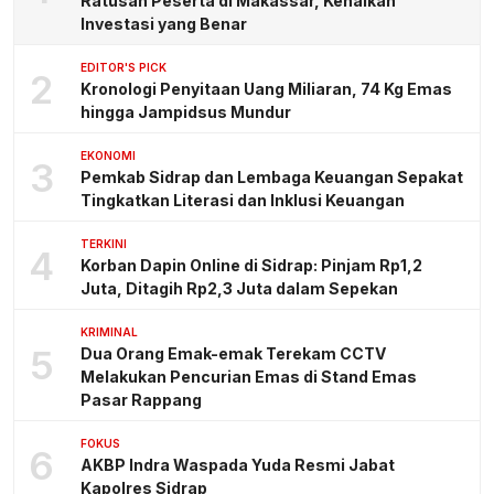
Ratusan Peserta di Makassar, Kenalkan
Investasi yang Benar
EDITOR'S PICK
2
Kronologi Penyitaan Uang Miliaran, 74 Kg Emas
hingga Jampidsus Mundur
EKONOMI
3
Pemkab Sidrap dan Lembaga Keuangan Sepakat
Tingkatkan Literasi dan Inklusi Keuangan
TERKINI
4
Korban Dapin Online di Sidrap: Pinjam Rp1,2
Juta, Ditagih Rp2,3 Juta dalam Sepekan
KRIMINAL
5
Dua Orang Emak-emak Terekam CCTV
Melakukan Pencurian Emas di Stand Emas
Pasar Rappang
FOKUS
6
AKBP Indra Waspada Yuda Resmi Jabat
Kapolres Sidrap