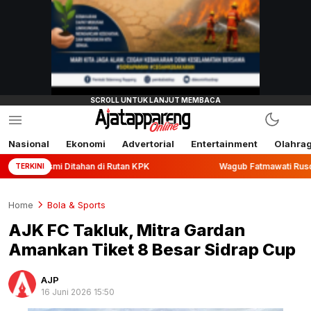
Nasional
Ekonomi
Advertorial
Entertainment
Olahra
Ditahan di Rutan KPK
Wagub Fatmawati Rusdi Lepas Ekspor
TERKINI
Home
Bola & Sports
AJK FC Takluk, Mitra Gardan
Amankan Tiket 8 Besar Sidrap Cup
AJP
16 Juni 2026 15:50