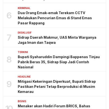
KRIMINAL
6
Dua Orang Emak-emak Terekam CCTV
Melakukan Pencurian Emas di Stand Emas
Pasar Rappang
EKSKLUSIF
7
Sidrap Daerah Makmur, UAS Minta Warganya
Jaga Iman dan Taqwa
TERKINI
8
Bupati Syaharuddin Dampingi Bappenas Tinjau
Pabrik Beras 35, Sidrap Siap Jadi Contoh
Nasional
HEADLINE
9
Mitigasi Kekeringan Diperkuat, Bupati Sidrap
Pastikan Petani Tetap Berproduksi di Musim
Kemarau
BISNIS
10
Menaker akan Hadiri Forum BRICS, Bahas