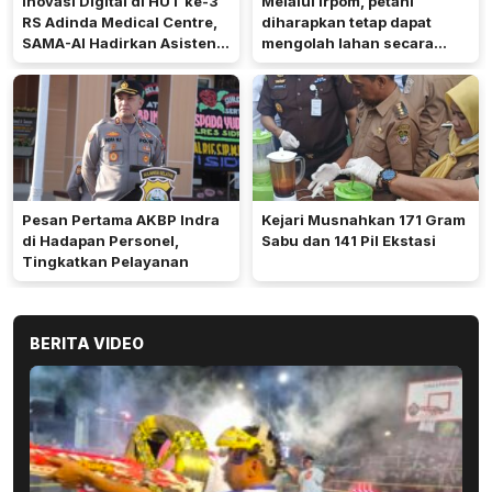
Inovasi Digital di HUT ke-3
Melalui Irpom, petani
RS Adinda Medical Centre,
diharapkan tetap dapat
SAMA-AI Hadirkan Asisten
mengolah lahan secara
Gizi Berbasis AI
optimal meski di tengah
keterbatasan air.
Pesan Pertama AKBP Indra
Kejari Musnahkan 171 Gram
di Hadapan Personel,
Sabu dan 141 Pil Ekstasi
Tingkatkan Pelayanan
BERITA VIDEO