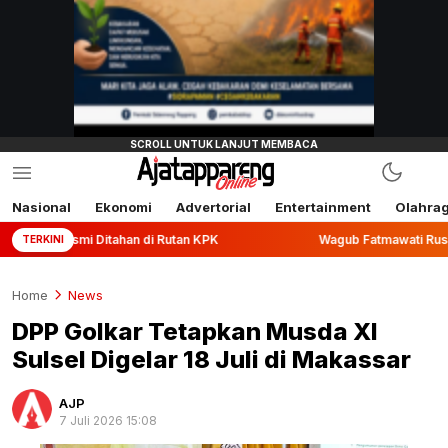
Nasional
Ekonomi
Advertorial
Entertainment
Olahra
Ditahan di Rutan KPK
Wagub Fatmawati Rusdi Lepas Ekspor
TERKINI
Home
News
DPP Golkar Tetapkan Musda XI
Sulsel Digelar 18 Juli di Makassar
AJP
7 Juli 2026 15:08