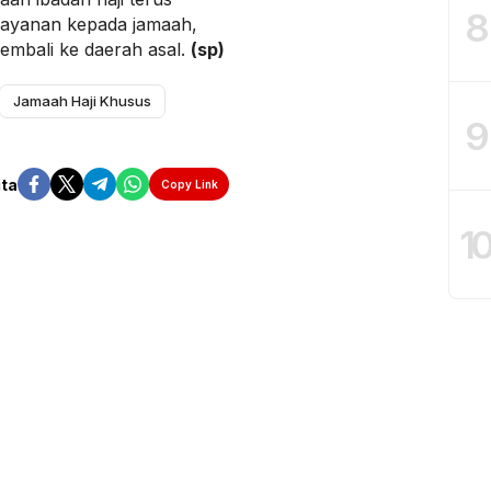
8
ayanan kepada jamaah,
embali ke daerah asal.
(sp)
Jamaah Haji Khusus
9
ita
Copy Link
1