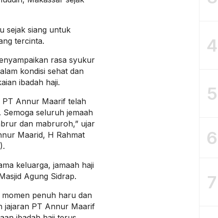
 sejak siang untuk
4
g tercinta.
enyampaikan rasa syukur
alam kondisi sehat dan
ian ibadah haji.
5
s PT Annur Maarif telah
t. Semoga seluruh jemaah
brur dan mabruroh,” ujar
6
nur Maarid, H Rahmat
).
ma keluarga, jamaah haji
Masjid Agung Sidrap.
7
di momen penuh haru dan
h jajaran PT Annur Maarif
an ibadah haji terus