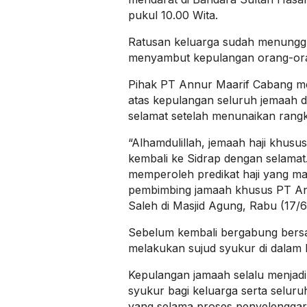
pukul 10.00 Wita.
Ratusan keluarga sudah menunggu
menyambut kepulangan orang-oran
Pihak PT Annur Maarif Cabang m
atas kepulangan seluruh jemaah d
selamat setelah menunaikan rangka
“Alhamdulillah, jemaah haji khusu
kembali ke Sidrap dengan selama
memperoleh predikat haji yang ma
pembimbing jamaah khusus PT An
Saleh di Masjid Agung, Rabu (17/6
Sebelum kembali bergabung bersa
melakukan sujud syukur di dalam 
Kepulangan jamaah selalu menja
syukur bagi keluarga serta seluru
yang selama proses penyelenggara