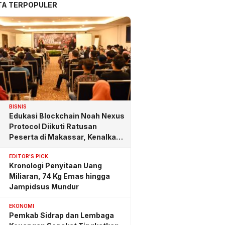
TA TERPOPULER
BISNIS
Edukasi Blockchain Noah Nexus
Protocol Diikuti Ratusan
Peserta di Makassar, Kenalkan
Investasi yang Benar
EDITOR'S PICK
Kronologi Penyitaan Uang
Miliaran, 74 Kg Emas hingga
Jampidsus Mundur
EKONOMI
Pemkab Sidrap dan Lembaga