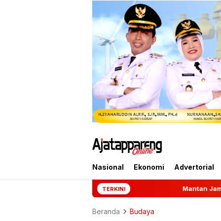
Nasional
Ekonomi
Advertorial
Mantan Jampidsus Febrie Adriansy
TERKINI
Beranda
Budaya