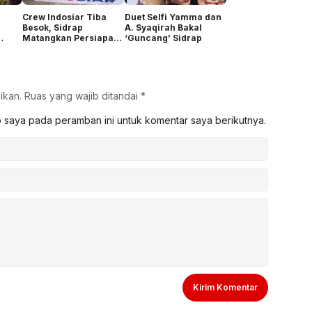
Crew Indosiar Tiba
Duet Selfi Yamma dan
Besok, Sidrap
A. Syaqirah Bakal
Matangkan Persiapan
‘Guncang’ Sidrap
Audisi DA8
ikan.
Ruas yang wajib ditandai
*
b saya pada peramban ini untuk komentar saya berikutnya.