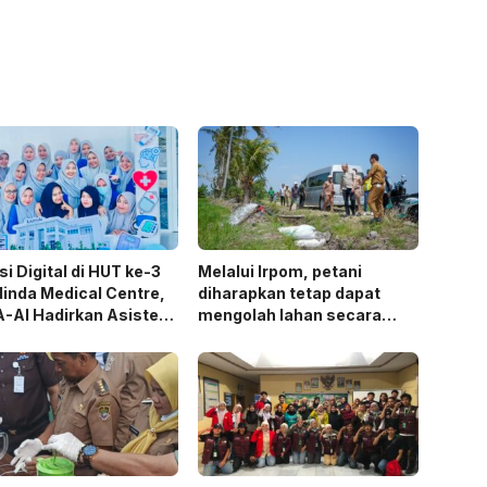
si Digital di HUT ke-3
Melalui Irpom, petani
inda Medical Centre,
diharapkan tetap dapat
-AI Hadirkan Asisten
mengolah lahan secara
Berbasis AI
optimal meski di tengah
keterbatasan air.