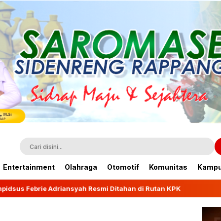
Entertainment
Olahraga
Otomotif
Komunitas
Kamp
ah Resmi Ditahan di Rutan KPK
Wagub Fatmawati Rus