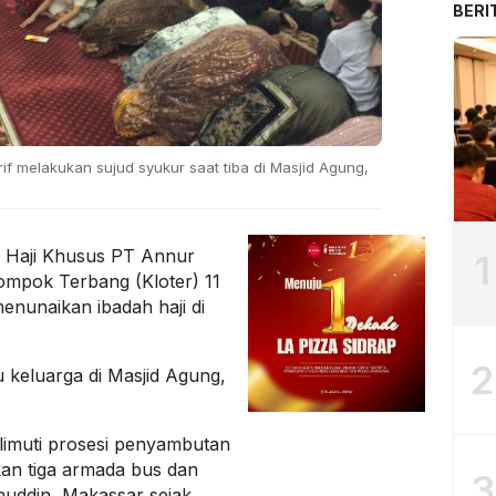
BERI
f melakukan sujud syukur saat tiba di Masjid Agung,
Haji Khusus PT Annur
1
ompok Terbang (Kloter) 11
menunaikan ibadah haji di
2
 keluarga di Masjid Agung,
imuti prosesi penyambutan
an tiga armada bus dan
3
nuddin, Makassar sejak