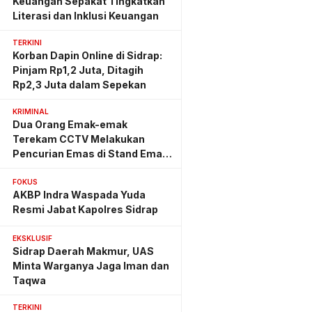
Keuangan Sepakat Tingkatkan
Literasi dan Inklusi Keuangan
TERKINI
Korban Dapin Online di Sidrap:
Pinjam Rp1,2 Juta, Ditagih
Rp2,3 Juta dalam Sepekan
KRIMINAL
Dua Orang Emak-emak
Terekam CCTV Melakukan
Pencurian Emas di Stand Emas
Pasar Rappang
FOKUS
AKBP Indra Waspada Yuda
Resmi Jabat Kapolres Sidrap
EKSKLUSIF
Sidrap Daerah Makmur, UAS
Minta Warganya Jaga Iman dan
Taqwa
TERKINI