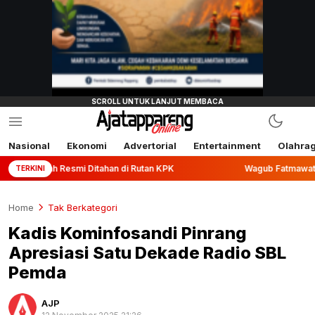
Nasional
Ekonomi
Advertorial
Entertainment
Olahra
esmi Ditahan di Rutan KPK
Wagub Fatmawati Rusdi Lepas E
TERKINI
Home
Tak Berkategori
Kadis Kominfosandi Pinrang
Apresiasi Satu Dekade Radio SBL
Pemda
AJP