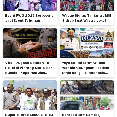
Event FWG 2026 Berpotensi
Wabup Sidrap Tantang JMSI
Jadi Event Tahunan
Sidrap Buat Wastra Lokal
Viral, Dugaan Setoran ke
“Ayo ke Tolikara”, Willem
Polisi di Pinrang Soal Solar
Wandik Gaungkan Festival
Subsidi. Kapolres: Jika
Etnik Religi ke Indonesia
Terbukti Akan Diproses
dan Dunia
Bupati Sidrap Sebut 51 Ribu
Barcode BBM Lambat,