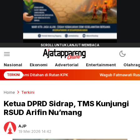
Nasional
Ekonomi
Advertorial
Entertainment
Olahra
itahan di Rutan KPK
Wagub Fatmawati Rusdi Lepas Ekspor 
TERKINI
Home
Terkini
Ketua DPRD Sidrap, TMS Kunjungi
RSUD Arifin Nu’mang
AJP
19 Mei 2026 14:42