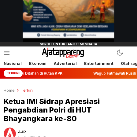
Nasional
Ekonomi
Advertorial
Entertainment
Olahra
ahan di Rutan KPK
Wagub Fatmawati Rusdi Lepas Ekspor 10
TERKINI
Home
Terkini
Ketua IMI Sidrap Apresiasi
Pengabdian Polri di HUT
Bhayangkara ke-80
AJP