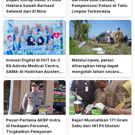
Hektare Sawah Berhasil
Pompanisasi Petani di Tellu
Selamat dari El Nino
Limpoe Terkendala
Inovasi Digital di HUT ke-3
Melalui Irpom, petani
RS Adinda Medical Centre,
diharapkan tetap dapat
SAMA-AI Hadirkan Asisten
mengolah lahan secara
Gizi Berbasis AI
optimal meski di tengah
keterbatasan air.
Pesan Pertama AKBP Indra
Kejari Musnahkan 171 Gram
di Hadapan Personel,
Sabu dan 141 Pil Ekstasi
Tingkatkan Pelayanan