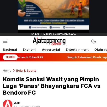
Nasional
Ekonomi
Advertorial
Entertainment
Olahra
n di Rutan KPK
Wagub Fatmawati Rusdi Lepas Ekspor 10,2 
TERKINI
Home
Bola & Sports
Komdis Sanksi Wasit yang Pimpin
Laga ‘Panas’ Bhayangkara FCA vs
Bendoro FC
AJP