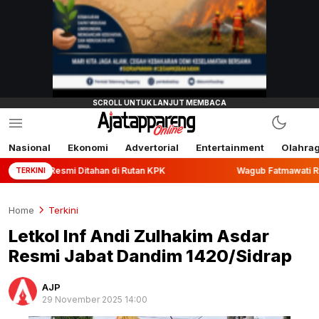
Nasional
Ekonomi
Advertorial
Entertainment
Olahra
itahan di Rutan KPK
Wagub Fatmawati Rusdi Lepas Ekspor 
TERKINI
Home
Terkini
Letkol Inf Andi Zulhakim Asdar
Resmi Jabat Dandim 1420/Sidrap
AJP
29 November 2025 14:00