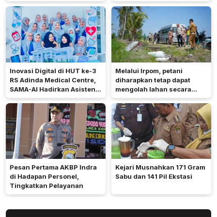
Inovasi Digital di HUT ke-3
Melalui Irpom, petani
RS Adinda Medical Centre,
diharapkan tetap dapat
SAMA-AI Hadirkan Asisten
mengolah lahan secara
Gizi Berbasis AI
optimal meski di tengah
keterbatasan air.
Pesan Pertama AKBP Indra
Kejari Musnahkan 171 Gram
di Hadapan Personel,
Sabu dan 141 Pil Ekstasi
Tingkatkan Pelayanan