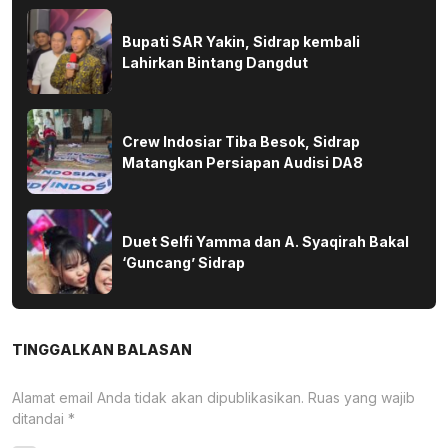
Bupati SAR Yakin, Sidrap kembali
Lahirkan Bintang Dangdut
Crew Indosiar Tiba Besok, Sidrap
Matangkan Persiapan Audisi DA8
Duet Selfi Yamma dan A. Syaqirah Bakal
‘Guncang’ Sidrap
TINGGALKAN BALASAN
Alamat email Anda tidak akan dipublikasikan.
Ruas yang wajib
ditandai
*