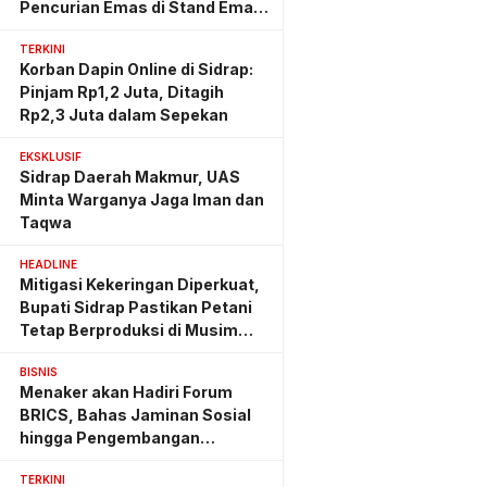
Pencurian Emas di Stand Emas
Pasar Rappang
TERKINI
Korban Dapin Online di Sidrap:
Pinjam Rp1,2 Juta, Ditagih
Rp2,3 Juta dalam Sepekan
EKSKLUSIF
Sidrap Daerah Makmur, UAS
Minta Warganya Jaga Iman dan
Taqwa
HEADLINE
Mitigasi Kekeringan Diperkuat,
Bupati Sidrap Pastikan Petani
Tetap Berproduksi di Musim
Kemarau
BISNIS
Menaker akan Hadiri Forum
BRICS, Bahas Jaminan Sosial
hingga Pengembangan
Keterampilan
TERKINI