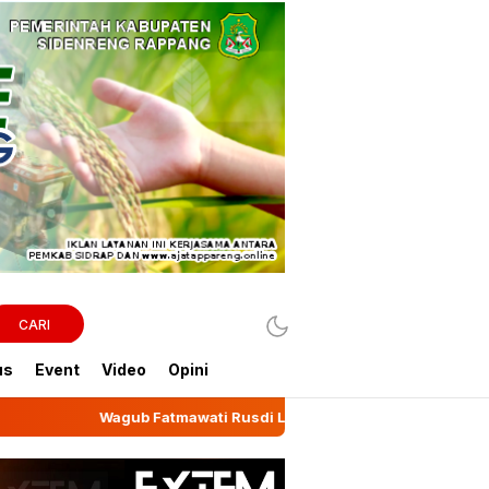
CARI
us
Event
Video
Opini
ati Rusdi Lepas Ekspor 10,2 Ton Kemiri Luwu ke Jeddah