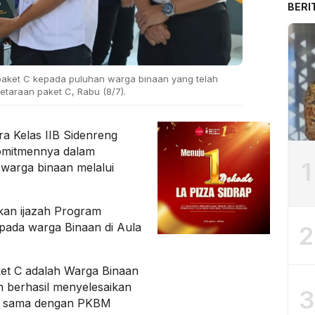
BERI
paket C kepada puluhan warga binaan yang telah
etaraan paket C, Rabu (8/7).
 Kelas IIB Sidenreng
omitmennya dalam
1
warga binaan melalui
kan ijazah Program
pada warga Binaan di Aula
2
et C adalah Warga Binaan
 berhasil menyelesaikan
3
ja sama dengan PKBM