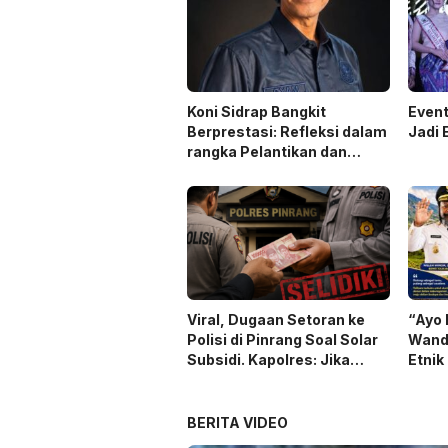
Koni Sidrap Bangkit
Even
Berprestasi: Refleksi dalam
Jadi 
rangka Pelantikan dan
Rakerda 2026
Viral, Dugaan Setoran ke
“Ayo 
Polisi di Pinrang Soal Solar
Wandi
Subsidi. Kapolres: Jika
Etnik
Terbukti Akan Diproses
Duni
BERITA VIDEO