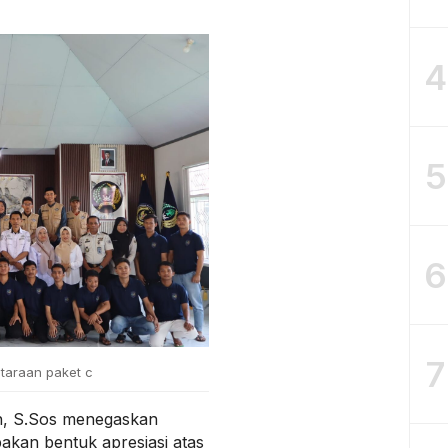
4
5
6
7
taraan paket c
h, S.Sos menegaskan
akan bentuk apresiasi atas