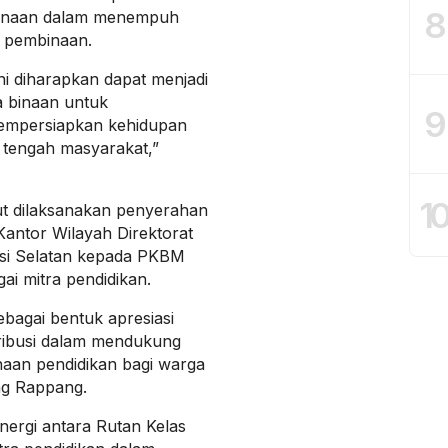
8
binaan dalam menempuh
a pembinaan.
ni diharapkan dapat menjadi
a binaan untuk
9
 mempersiapkan kehidupan
e tengah masyarakat,”
1
t dilaksanakan penyerahan
antor Wilayah Direktorat
si Selatan kepada PKBM
ai mitra pendidikan.
bagai bentuk apresiasi
tribusi dalam mendukung
aan pendidikan bagi warga
ng Rappang.
inergi antara Rutan Kelas