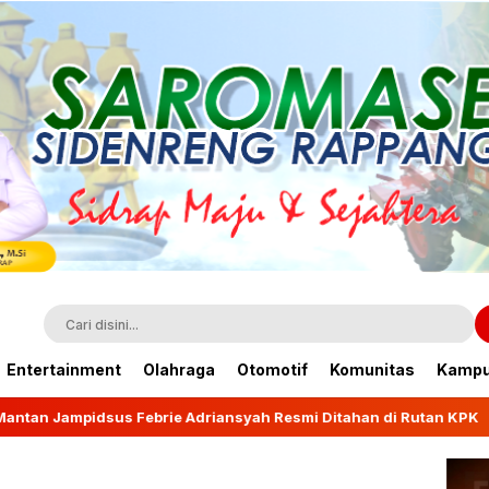
Entertainment
Olahraga
Otomotif
Komunitas
Kamp
driansyah Resmi Ditahan di Rutan KPK
Wagub Fatmaw