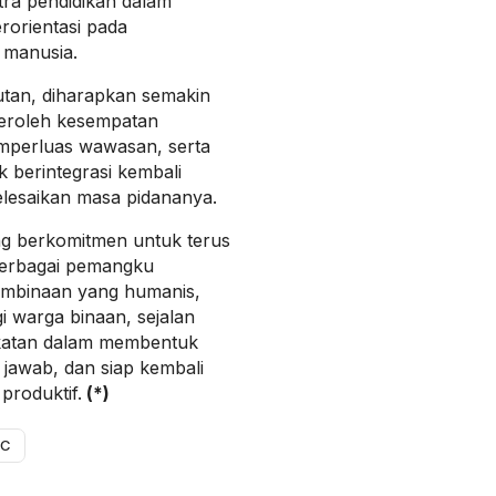
tra pendidikan dalam
orientasi pada
 manusia.
jutan, diharapkan semakin
eroleh kesempatan
perluas wawasan, serta
 berintegrasi kembali
lesaikan masa pidananya.
ng berkomitmen untuk terus
erbagai pemangku
mbinaan yang humanis,
gi warga binaan, sejalan
katan dalam membentuk
 jawab, dan siap kembali
produktif.
(*)
 C