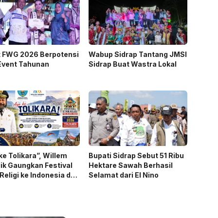
t FWG 2026 Berpotensi
Wabup Sidrap Tantang JMSI
Event Tahunan
Sidrap Buat Wastra Lokal
ke Tolikara”, Willem
Bupati Sidrap Sebut 51 Ribu
k Gaungkan Festival
Hektare Sawah Berhasil
 Religi ke Indonesia dan
Selamat dari El Nino
a