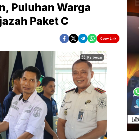
an, Puluhan Warga
Ijazah Paket C
Copy Link
Perbesar