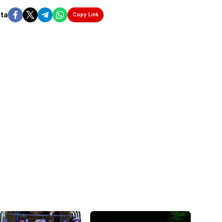
ita
Copy Link