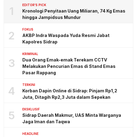
EDITOR'S PICK
1
Kronologi Penyitaan Uang Miliaran, 74 Kg Emas
hingga Jampidsus Mundur
FOKUS
2
AKBP Indra Waspada Yuda Resmi Jabat
Kapolres Sidrap
KRIMINAL
3
Dua Orang Emak-emak Terekam CCTV
Melakukan Pencurian Emas di Stand Emas
Pasar Rappang
TERKINI
4
Korban Dapin Online di Sidrap: Pinjam Rp1,2
Juta, Ditagih Rp2,3 Juta dalam Sepekan
EKSKLUSIF
5
Sidrap Daerah Makmur, UAS Minta Warganya
Jaga Iman dan Taqwa
HEADLINE