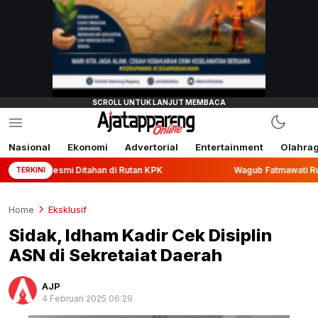
Nasional
Ekonomi
Advertorial
Entertainment
Olahra
i Ditahan di Rutan KPK
Wagub Fatmawati Rusdi Lepas Eksp
TERKINI
Home
Eksklusif
Sidak, Idham Kadir Cek Disiplin
ASN di Sekretaiat Daerah
AJP
4 Februari 2025 06:29