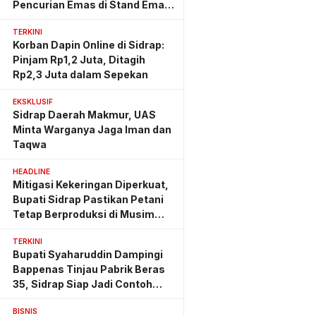
Pencurian Emas di Stand Emas
Pasar Rappang
TERKINI
Korban Dapin Online di Sidrap:
Pinjam Rp1,2 Juta, Ditagih
Rp2,3 Juta dalam Sepekan
EKSKLUSIF
Sidrap Daerah Makmur, UAS
Minta Warganya Jaga Iman dan
Taqwa
HEADLINE
Mitigasi Kekeringan Diperkuat,
Bupati Sidrap Pastikan Petani
Tetap Berproduksi di Musim
Kemarau
TERKINI
Bupati Syaharuddin Dampingi
Bappenas Tinjau Pabrik Beras
35, Sidrap Siap Jadi Contoh
Nasional
BISNIS