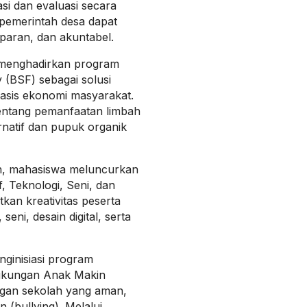
i dan evaluasi secara
pemerintah desa dapat
sparan, dan akuntabel.
 menghadirkan program
 (BSF) sebagai solusi
asis ekonomi masyarakat.
entang pemanfaatan limbah
rnatif dan pupuk organik
n, mahasiswa meluncurkan
 Teknologi, Seni, dan
kan kreativitas peserta
seni, desain digital, serta
nginisiasi program
gkungan Anak Makin
gan sekolah yang aman,
 (bullying). Melalui