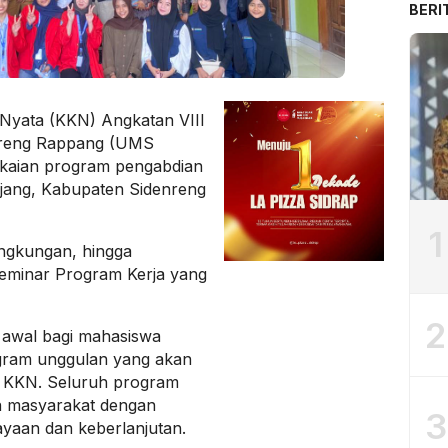
BERI
 Nyata (KKN) Angkatan VIII
nreng Rappang (UMS
gkaian program pengabdian
ijang, Kabupaten Sidenreng
1
lingkungan, hingga
Seminar Program Kerja yang
2
 awal bagi mahasiswa
ram unggulan yang akan
n KKN. Seluruh program
n masyarakat dengan
3
yaan dan keberlanjutan.