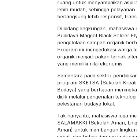
ruang untuk menyampaikan aspiras
lebih mudah, sehingga pelayanan 
berlangsung lebih responsif, tran
Di bidang lingkungan, mahasiswa
Budidaya Maggot Black Soldier Fly
pengelolaan sampah organik berb
Program ini mengedukasi warga t
organik menjadi pakan ternak alte
yang memiliki nilai ekonomis.
Sementara pada sektor pendidika
program SKETSA (Sekolah Kreatif,
Budaya) yang bertujuan meningkat
didik melalui pengenalan teknologi, 
pelestarian budaya lokal.
Tak hanya itu, mahasiswa juga me
SALAMAKKI (Sekolah Aman, Lin
Aman) untuk membangun lingkun
sehat, dan bebas dari perundungan