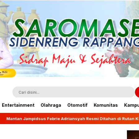
Entertainment
Olahraga
Otomotif
Komunitas
Kamp
brie Adriansyah Resmi Ditahan di Rutan KPK
Wagub 