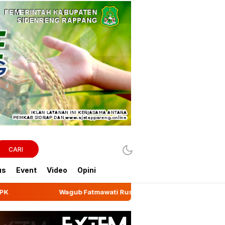
CARI
us
Event
Video
Opini
Fatmawati Rusdi Lepas Ekspor 10,2 Ton Kemiri Luwu ke Jeddah