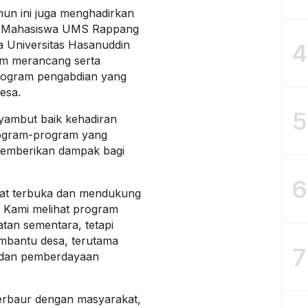
un ini juga menghadirkan
gi. Mahasiswa UMS Rappang
a Universitas Hasanuddin
4
m merancang serta
rogram pengabdian yang
esa.
5
nyambut baik kehadiran
ogram-program yang
 memberikan dampak bagi
6
gat terbuka dan mendukung
 Kami melihat program
tan sementara, tetapi
embantu desa, terutama
7
n, dan pemberdayaan
rbaur dengan masyarakat,