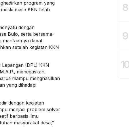
enghadirkan program yang
8
n meski masa KKN telah
menyatu dengan
9
sa Bulo, serta bersama-
 manfaatnya dapat
ahkan setelah kegiatan KKN
1
g Lapangan (DPL) KKN
., M.A.P., menegaskan
 harus mampu menghasilkan
lan yang dihadapi
adir dengan kegiatan
pu menjadi problem solver
tif berbasis ilmu
tuhan masyarakat desa,”