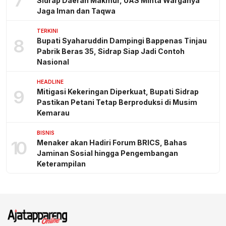
7
Sidrap Daerah Makmur, UAS Minta Warganya
Jaga Iman dan Taqwa
TERKINI
8
Bupati Syaharuddin Dampingi Bappenas Tinjau
Pabrik Beras 35, Sidrap Siap Jadi Contoh
Nasional
HEADLINE
9
Mitigasi Kekeringan Diperkuat, Bupati Sidrap
Pastikan Petani Tetap Berproduksi di Musim
Kemarau
BISNIS
10
Menaker akan Hadiri Forum BRICS, Bahas
Jaminan Sosial hingga Pengembangan
Keterampilan