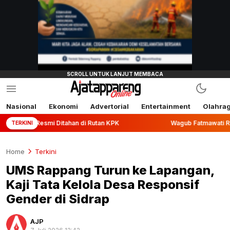
Nasional
Ekonomi
Advertorial
Entertainment
Olahra
itahan di Rutan KPK
Wagub Fatmawati Rusdi Lepas Ekspor 
TERKINI
Home
Terkini
UMS Rappang Turun ke Lapangan,
Kaji Tata Kelola Desa Responsif
Gender di Sidrap
AJP