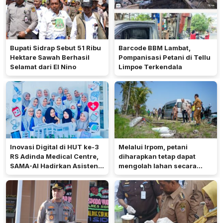
Bupati Sidrap Sebut 51 Ribu
Barcode BBM Lambat,
Hektare Sawah Berhasil
Pompanisasi Petani di Tellu
Selamat dari El Nino
Limpoe Terkendala
Inovasi Digital di HUT ke-3
Melalui Irpom, petani
RS Adinda Medical Centre,
diharapkan tetap dapat
SAMA-AI Hadirkan Asisten
mengolah lahan secara
Gizi Berbasis AI
optimal meski di tengah
keterbatasan air.